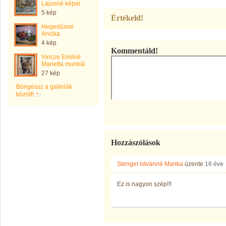
Lajosné képei
5 kép
Értékeld!
Hegedűsné
Ancika
4 kép
Kommentáld!
Vincze Emilné
Marietta munkái
27 kép
Böngéssz a galériák
között!
Hozzászólások
Stengel Istvánné Marika
üzente
16 éve
Ez is nagyon szép!!!