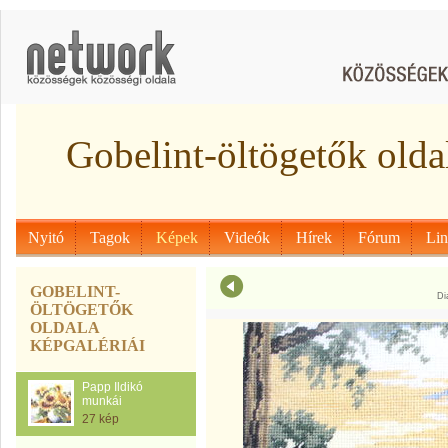
Gobelint-öltögetők olda
Nyitó
Tagok
Képek
Videók
Hírek
Fórum
Li
GOBELINT-
Di
ÖLTÖGETŐK
OLDALA
KÉPGALÉRIÁI
Papp Ildikó
munkái
27 kép