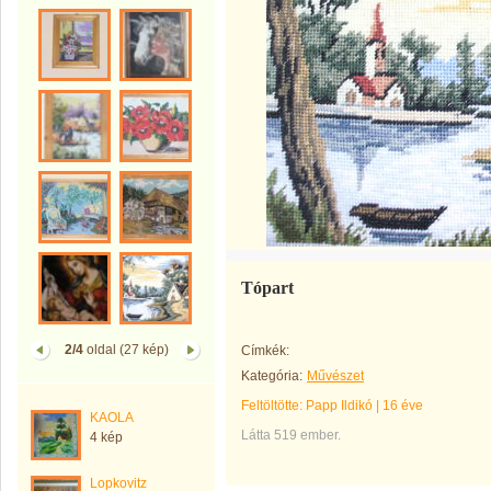
Tópart
2/4
oldal (27 kép)
Címkék:
Kategória:
Művészet
Feltöltötte:
Papp Ildikó
|
16 éve
KAOLA
Látta 519 ember.
4 kép
Lopkovitz